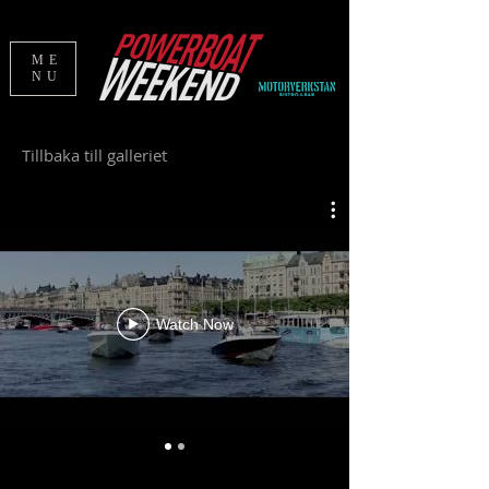
ME
NU
Tillbaka till galleriet
Watch Now